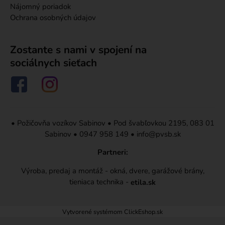
Nájomný poriadok
Ochrana osobných údajov
Zostante s nami v spojení na
sociálnych sieťach
•
Požičovňa vozíkov Sabinov
•
Pod švabľovkou 2195, 083 01
Sabinov
•
0947 958 149
•
info@pvsb.sk
Partneri:
Výroba, predaj a montáž - okná, dvere, garážové brány,
tieniaca technika -
etila.sk
Vytvorené systémom ClickEshop.sk