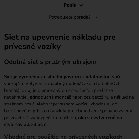
Popis
Potrebujete poradiť?
Sieť na upevnenie nákladu pre
prívesné vozíky
Odolná sieť s pružným okrajom
Sieť je vyrobená zo silného povrazu s odolnosťou
voči
vonkajším vplyvom (podobný materiál ako u futbalových
bránok), okraj je olemovaný pružnou časťou pre ľahké
natiahnutie,
jednoduchá montáž
napr. cez batožinu a náklad na
strešnom nosiči alebo v prívesnom vozíku, vhodná aj do
batožinového priestoru vozidla pre obmedzenie pohybu zvierat
po vozidle či zabezpečenie nákladu,
oká sú vytvorené do
štvorcov 3.5×3.5cm.
Vhodné pre použitie na prívesných vozíkoch