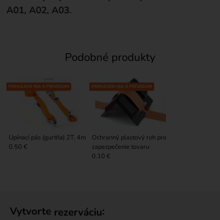
A01, A02, A03.
Podobné produkty
PRENÁJOM IBA S PRÍVESOM
PRENÁJOM IBA S PRÍVESOM
Upínací pás (gurtňa) 2T, 4m
Ochranný plastový roh pre
zapezpečenie tovaru
0.50 €
0.10 €
Vytvorte
:
rezerváciu