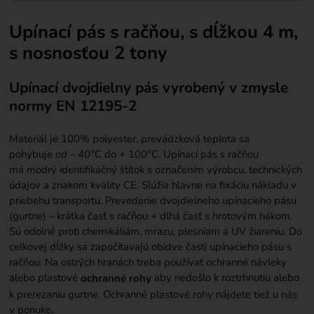
Upínací pás s račňou, s dĺžkou 4 m,
s nosnosťou 2 tony
Upínací dvojdielny pás vyrobený v zmysle
normy EN 12195-2
Materiál je 100% polyester, prevádzková teplota sa
pohybuje od – 40°C do + 100°C. Upínací pás s račňou
má modrý identifikačný štítok s označením výrobcu, technických
údajov a znakom kvality CE. Slúžia hlavne na fixáciu nákladu v
priebehu transportu. Prevedenie dvojdielneho upínacieho pásu
(gurtne) – krátka časť s račňou + dlhá časť s hrotovým hákom.
Sú odolné proti chemikáliám, mrazu, plesniam a UV žiareniu. Do
celkovej dĺžky sa započítavajú obidve časti upínacieho pásu s
račňou. Na ostrých hranách treba používať ochranné návleky
alebo plastové
aby nedošlo k roztrhnutiu alebo
ochranné rohy
k prerezaniu gurtne.
Ochranné plastové rohy
nájdete tiež u nás
v ponuke.