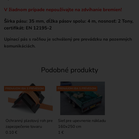
V žiadnom prípade nepoužívajte na zdvíhanie bremien!
Šírka pásu: 35 mm, dĺžka pásov spolu: 4 m,
nosnosť: 2 Tony,
c
ertifikát: EN 12195-2
Upínací pás s račňou je schválený pre prevádzku na pozemných
komunikáciách.
Podobné produkty
PRENÁJOM IBA S PRÍVESOM
PRENÁJOM IBA S PRÍVESOM
Ochranný plastový roh pre
Sieť pre upevnenie nákladu
zapezpečenie tovaru
160x250 cm
0.10 €
1 €